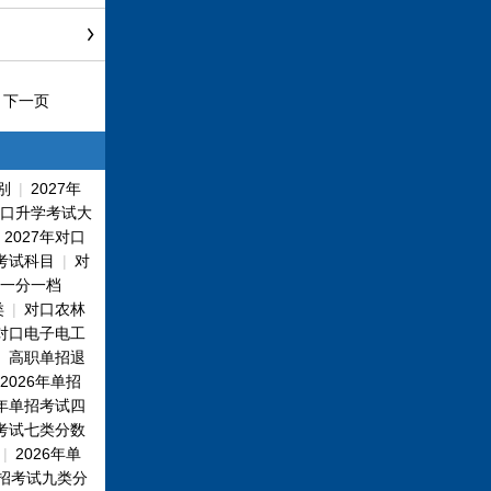
下一页
别
|
2027年
对口升学考试大
|
2027年对口
招考试科目
|
对
一分一档
类
|
对口农林
对口电子电工
|
高职单招退
2026年单招
6年单招考试四
招考试七类分数
|
2026年单
单招考试九类分