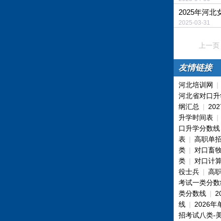
2025年河
2025-03-
上一页
友情链接
河北培训网
河北省对口升
纲汇总
|
20
升学时间表
口升学分数线
表
|
高职单
类
|
对口畜
类
|
对口计
役士兵
|
高
考试一类分数
类分数线
|
线
|
2026
招考试八类-