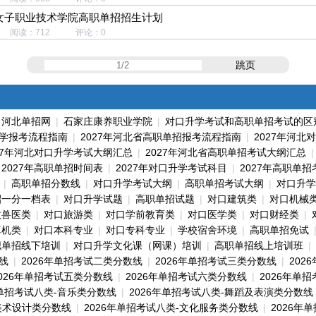
北女子职业技术学院高职单招招生计划
31 阅读：712 评论：0
跳页
|
河北单招网
|
石家庄康养职业学院
|
对口升学考试和高职单招考试的区
学报考流程指南
|
2027年河北省高职单招报考流程指南
|
2027年河北
27年河北对口升学考试大纲汇总
|
2027年河北省高职单招考试大纲汇总
|
2027年高职单招时间表
|
2027年对口升学考试科目
|
2027年高职单
|
高职单招分数线
|
对口升学考试大纲
|
高职单招考试大纲
|
对口升学
招一分一档表
|
对口升学试题
|
高职单招试题
|
对口建筑类
|
对口机械
牧兽医类
|
对口旅游类
|
对口学前教育类
|
对口医学类
|
对口财经类
|
算机类
|
对口本科专业
|
对口专科专业
|
学校宿舍环境
|
高职单招免试
职单招线下培训
|
对口升学文化课（网课）培训
|
高职单招线上培训班
|
线
|
2026年单招考试二类分数线
|
2026年单招考试三类分数线
|
202
2026年单招考试五类分数线
|
2026年单招考试六类分数线
|
2026年单
年单招考试八类-音乐类分数线
|
2026年单招考试八类-舞蹈及表演类分数线
美术设计类分数线
|
2026年单招考试八类-文化服务类分数线
|
2026年