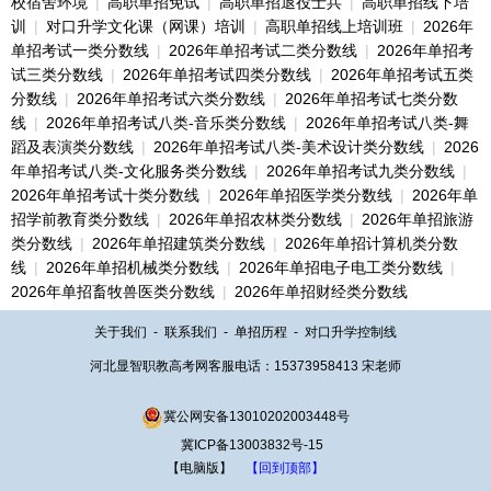
校宿舍环境
|
高职单招免试
|
高职单招退役士兵
|
高职单招线下培
训
|
对口升学文化课（网课）培训
|
高职单招线上培训班
|
2026年
单招考试一类分数线
|
2026年单招考试二类分数线
|
2026年单招考
试三类分数线
|
2026年单招考试四类分数线
|
2026年单招考试五类
分数线
|
2026年单招考试六类分数线
|
2026年单招考试七类分数
线
|
2026年单招考试八类-音乐类分数线
|
2026年单招考试八类-舞
蹈及表演类分数线
|
2026年单招考试八类-美术设计类分数线
|
2026
年单招考试八类-文化服务类分数线
|
2026年单招考试九类分数线
|
2026年单招考试十类分数线
|
2026年单招医学类分数线
|
2026年单
招学前教育类分数线
|
2026年单招农林类分数线
|
2026年单招旅游
类分数线
|
2026年单招建筑类分数线
|
2026年单招计算机类分数
线
|
2026年单招机械类分数线
|
2026年单招电子电工类分数线
|
2026年单招畜牧兽医类分数线
|
2026年单招财经类分数线
关于我们
-
联系我们
-
单招历程
-
对口升学控制线
河北显智职教高考网客服电话：15373958413 宋老师
冀公网安备13010202003448号
冀ICP备13003832号-15
【电脑版】
【回到顶部】