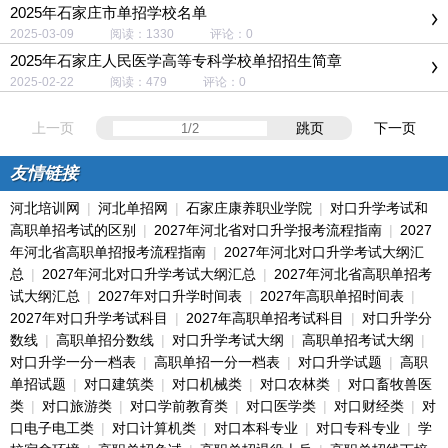
2025年石家庄市单招学校名单
2025-03-09 阅读：1330 评论：0
2025年石家庄人民医学高等专科学校单招招生简章
2025-02-22 阅读：479 评论：0
上一页
跳页
下一页
友情链接
河北培训网
|
河北单招网
|
石家庄康养职业学院
|
对口升学考试和
高职单招考试的区别
|
2027年河北省对口升学报考流程指南
|
2027
年河北省高职单招报考流程指南
|
2027年河北对口升学考试大纲汇
总
|
2027年河北对口升学考试大纲汇总
|
2027年河北省高职单招考
试大纲汇总
|
2027年对口升学时间表
|
2027年高职单招时间表
|
2027年对口升学考试科目
|
2027年高职单招考试科目
|
对口升学分
数线
|
高职单招分数线
|
对口升学考试大纲
|
高职单招考试大纲
|
对口升学一分一档表
|
高职单招一分一档表
|
对口升学试题
|
高职
单招试题
|
对口建筑类
|
对口机械类
|
对口农林类
|
对口畜牧兽医
类
|
对口旅游类
|
对口学前教育类
|
对口医学类
|
对口财经类
|
对
口电子电工类
|
对口计算机类
|
对口本科专业
|
对口专科专业
|
学