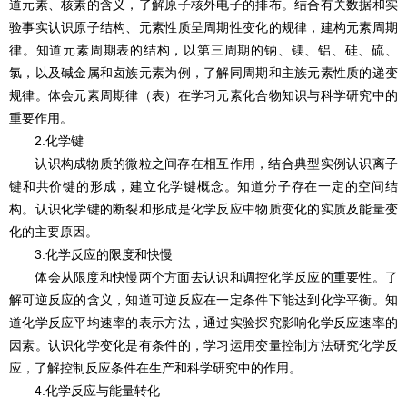
道元素、核素的含义，了解原子核外电子的排布。结合有关数据和实
验事实认识原子结构、元素性质呈周期性变化的规律，建构元素周期
律。知道元素周期表的结构，以第三周期的钠、镁、铝、硅、硫、
氯，以及碱金属和卤族元素为例，了解同周期和主族元素性质的递变
规律。体会元素周期律（表）在学习元素化合物知识与科学研究中的
重要作用。
2.化学键
认识构成物质的微粒之间存在相互作用，结合典型实例认识离子
键和共价键的形成，建立化学键概念。知道分子存在一定的空间结
构。认识化学键的断裂和形成是化学反应中物质变化的实质及能量变
化的主要原因。
3.化学反应的限度和快慢
体会从限度和快慢两个方面去认识和调控化学反应的重要性。了
解可逆反应的含义，知道可逆反应在一定条件下能达到化学平衡。知
道化学反应平均速率的表示方法，通过实验探究影响化学反应速率的
因素。认识化学变化是有条件的，学习运用变量控制方法研究化学反
应，了解控制反应条件在生产和科学研究中的作用。
4.化学反应与能量转化