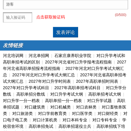
(
0
/500)
点击获取验证码
友情链接
河北培训网
|
河北单招网
|
石家庄康养职业学院
|
对口升学考试和
高职单招考试的区别
|
2027年河北省对口升学报考流程指南
|
2027
年河北省高职单招报考流程指南
|
2027年河北对口升学考试大纲汇
总
|
2027年河北对口升学考试大纲汇总
|
2027年河北省高职单招考
试大纲汇总
|
2027年对口升学时间表
|
2027年高职单招时间表
|
2027年对口升学考试科目
|
2027年高职单招考试科目
|
对口升学分
数线
|
高职单招分数线
|
对口升学考试大纲
|
高职单招考试大纲
|
对口升学一分一档表
|
高职单招一分一档表
|
对口升学试题
|
高职
单招试题
|
对口建筑类
|
对口机械类
|
对口农林类
|
对口畜牧兽医
类
|
对口旅游类
|
对口学前教育类
|
对口医学类
|
对口财经类
|
对
口电子电工类
|
对口计算机类
|
对口本科专业
|
对口专科专业
|
学
校宿舍环境
|
高职单招免试
|
高职单招退役士兵
|
高职单招线下培