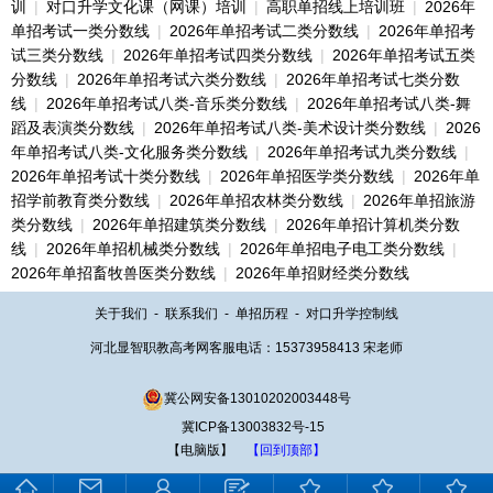
训
|
对口升学文化课（网课）培训
|
高职单招线上培训班
|
2026年
单招考试一类分数线
|
2026年单招考试二类分数线
|
2026年单招考
试三类分数线
|
2026年单招考试四类分数线
|
2026年单招考试五类
分数线
|
2026年单招考试六类分数线
|
2026年单招考试七类分数
线
|
2026年单招考试八类-音乐类分数线
|
2026年单招考试八类-舞
蹈及表演类分数线
|
2026年单招考试八类-美术设计类分数线
|
2026
年单招考试八类-文化服务类分数线
|
2026年单招考试九类分数线
|
2026年单招考试十类分数线
|
2026年单招医学类分数线
|
2026年单
招学前教育类分数线
|
2026年单招农林类分数线
|
2026年单招旅游
类分数线
|
2026年单招建筑类分数线
|
2026年单招计算机类分数
线
|
2026年单招机械类分数线
|
2026年单招电子电工类分数线
|
2026年单招畜牧兽医类分数线
|
2026年单招财经类分数线
关于我们
-
联系我们
-
单招历程
-
对口升学控制线
河北显智职教高考网客服电话：15373958413 宋老师
冀公网安备13010202003448号
冀ICP备13003832号-15
【电脑版】
【回到顶部】