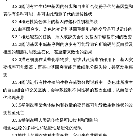
3.2.3阐明有性生殖中基因的分离和自由组合使得子代的基因型和
表型有多种可能，并可由此预测子代的遗传性状
3.2.4概述性染色体上的基因传递和性别相关联
3.3由基因突变、染色体变异和基因重组引起的变异是可以遗传的
3.3.1概述碱基的替换、插入或缺失会引发基因中碱基序列的改变
3.3.2阐明基因中碱基序列的改变有可能导致它所编码的蛋白质及
相应的细胞功能发生变化，甚至带来致命的后果
3.3.3描述细胞在某些化学物质、射线以及病毒的作用下，基因突
变概率可能提高，而某些基因突变能导致细胞分裂失控，甚至发生癌
变
3.3.4阐明进行有性生殖的生物在减数分裂过程中，染色体所发生
的自由组合和交叉互换，会导致控制不同性状的基因重组，从而使子
代出现变异
3.3.5举例说明染色体结构和数量的变异都可能导致生物性状的改
变甚至死亡
3.3.6举例说明人类遗传病是可以检测和预防的
概念4生物的多样性和适应性是进化的结果
4.1地球上的现存物种丰富多样，它们来自共同祖先