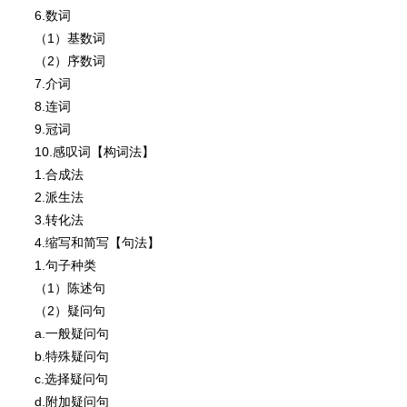
6.数词
（1）基数词
（2）序数词
7.介词
8.连词
9.冠词
10.感叹词【构词法】
1.合成法
2.派生法
3.转化法
4.缩写和简写【句法】
1.句子种类
（1）陈述句
（2）疑问句
a.一般疑问句
b.特殊疑问句
c.选择疑问句
d.附加疑问句