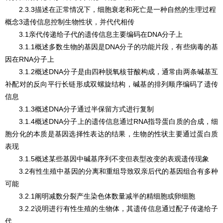
2.3.3描述在正常情况下，细胞衰老和死亡是一种自然的生理过程
概念3遗传信息控制生物性状，并代代相传
3.1亲代传递给子代的遗传信息主要编码在DNA分子上
3.1.1概述多数生物的基因是DNA分子的功能片段，有些病毒的基
因在RNA分子上
3.1.2概述DNA分子是由四种脱氧核苷酸构成，通常由两条碱基互
补配对的反向平行长链形成双螺旋结构，碱基的排列顺序编码了遗传
信息
3.1.3概述DNA分子通过半保留方式进行复制
3.1.4概述DNA分子上的遗传信息通过RNA指导蛋白质的合成，细
胞分化的本质是基因选择性表达的结果，生物的性状主要通过蛋白质
表现
3.1.5概述某些基因中碱基序列不变但表型改变的表观遗传现象
3.2有性生殖中基因的分离和重组导致双亲后代的基因组合有多种
可能
3.2.1阐明减数分裂产生染色体数量减半的精细胞或卵细胞
3.2.2说明进行有性生殖的生物体，其遗传信息通过配子传递给子
代