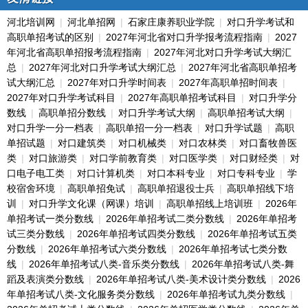
河北培训网
|
河北单招网
|
石家庄康养职业学院
|
对口升学考试和
高职单招考试的区别
|
2027年河北省对口升学报考流程指南
|
2027
年河北省高职单招报考流程指南
|
2027年河北对口升学考试大纲汇
总
|
2027年河北对口升学考试大纲汇总
|
2027年河北省高职单招考
试大纲汇总
|
2027年对口升学时间表
|
2027年高职单招时间表
|
2027年对口升学考试科目
|
2027年高职单招考试科目
|
对口升学分
数线
|
高职单招分数线
|
对口升学考试大纲
|
高职单招考试大纲
|
对口升学一分一档表
|
高职单招一分一档表
|
对口升学试题
|
高职
单招试题
|
对口建筑类
|
对口机械类
|
对口农林类
|
对口畜牧兽医
类
|
对口旅游类
|
对口学前教育类
|
对口医学类
|
对口财经类
|
对
口电子电工类
|
对口计算机类
|
对口本科专业
|
对口专科专业
|
学
校宿舍环境
|
高职单招免试
|
高职单招退役士兵
|
高职单招线下培
训
|
对口升学文化课（网课）培训
|
高职单招线上培训班
|
2026年
单招考试一类分数线
|
2026年单招考试二类分数线
|
2026年单招考
试三类分数线
|
2026年单招考试四类分数线
|
2026年单招考试五类
分数线
|
2026年单招考试六类分数线
|
2026年单招考试七类分数
线
|
2026年单招考试八类-音乐类分数线
|
2026年单招考试八类-舞
蹈及表演类分数线
|
2026年单招考试八类-美术设计类分数线
|
2026
年单招考试八类-文化服务类分数线
|
2026年单招考试九类分数线
|