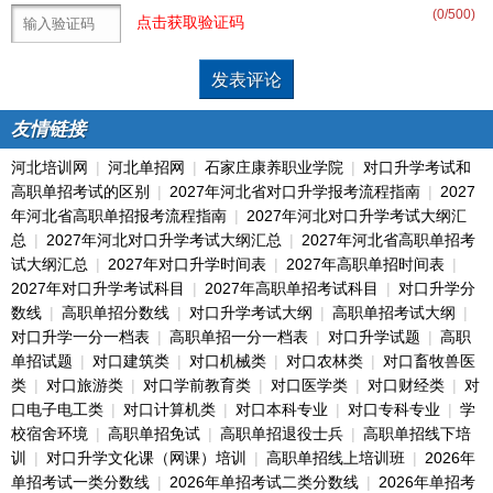
(
0
/500)
点击获取验证码
友情链接
河北培训网
|
河北单招网
|
石家庄康养职业学院
|
对口升学考试和
高职单招考试的区别
|
2027年河北省对口升学报考流程指南
|
2027
年河北省高职单招报考流程指南
|
2027年河北对口升学考试大纲汇
总
|
2027年河北对口升学考试大纲汇总
|
2027年河北省高职单招考
试大纲汇总
|
2027年对口升学时间表
|
2027年高职单招时间表
|
2027年对口升学考试科目
|
2027年高职单招考试科目
|
对口升学分
数线
|
高职单招分数线
|
对口升学考试大纲
|
高职单招考试大纲
|
对口升学一分一档表
|
高职单招一分一档表
|
对口升学试题
|
高职
单招试题
|
对口建筑类
|
对口机械类
|
对口农林类
|
对口畜牧兽医
类
|
对口旅游类
|
对口学前教育类
|
对口医学类
|
对口财经类
|
对
口电子电工类
|
对口计算机类
|
对口本科专业
|
对口专科专业
|
学
校宿舍环境
|
高职单招免试
|
高职单招退役士兵
|
高职单招线下培
训
|
对口升学文化课（网课）培训
|
高职单招线上培训班
|
2026年
单招考试一类分数线
|
2026年单招考试二类分数线
|
2026年单招考