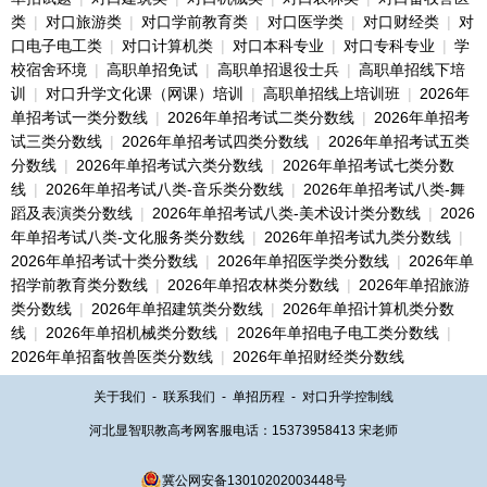
类
|
对口旅游类
|
对口学前教育类
|
对口医学类
|
对口财经类
|
对
口电子电工类
|
对口计算机类
|
对口本科专业
|
对口专科专业
|
学
校宿舍环境
|
高职单招免试
|
高职单招退役士兵
|
高职单招线下培
训
|
对口升学文化课（网课）培训
|
高职单招线上培训班
|
2026年
单招考试一类分数线
|
2026年单招考试二类分数线
|
2026年单招考
试三类分数线
|
2026年单招考试四类分数线
|
2026年单招考试五类
分数线
|
2026年单招考试六类分数线
|
2026年单招考试七类分数
线
|
2026年单招考试八类-音乐类分数线
|
2026年单招考试八类-舞
蹈及表演类分数线
|
2026年单招考试八类-美术设计类分数线
|
2026
年单招考试八类-文化服务类分数线
|
2026年单招考试九类分数线
|
2026年单招考试十类分数线
|
2026年单招医学类分数线
|
2026年单
招学前教育类分数线
|
2026年单招农林类分数线
|
2026年单招旅游
类分数线
|
2026年单招建筑类分数线
|
2026年单招计算机类分数
线
|
2026年单招机械类分数线
|
2026年单招电子电工类分数线
|
2026年单招畜牧兽医类分数线
|
2026年单招财经类分数线
关于我们
-
联系我们
-
单招历程
-
对口升学控制线
河北显智职教高考网客服电话：15373958413 宋老师
冀公网安备13010202003448号