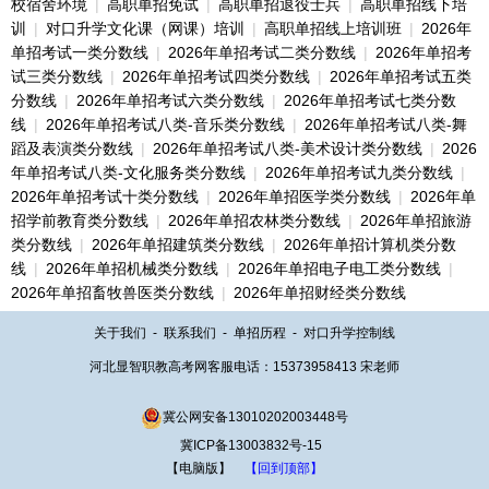
校宿舍环境
|
高职单招免试
|
高职单招退役士兵
|
高职单招线下培
训
|
对口升学文化课（网课）培训
|
高职单招线上培训班
|
2026年
单招考试一类分数线
|
2026年单招考试二类分数线
|
2026年单招考
试三类分数线
|
2026年单招考试四类分数线
|
2026年单招考试五类
分数线
|
2026年单招考试六类分数线
|
2026年单招考试七类分数
线
|
2026年单招考试八类-音乐类分数线
|
2026年单招考试八类-舞
蹈及表演类分数线
|
2026年单招考试八类-美术设计类分数线
|
2026
年单招考试八类-文化服务类分数线
|
2026年单招考试九类分数线
|
2026年单招考试十类分数线
|
2026年单招医学类分数线
|
2026年单
招学前教育类分数线
|
2026年单招农林类分数线
|
2026年单招旅游
类分数线
|
2026年单招建筑类分数线
|
2026年单招计算机类分数
线
|
2026年单招机械类分数线
|
2026年单招电子电工类分数线
|
2026年单招畜牧兽医类分数线
|
2026年单招财经类分数线
关于我们
-
联系我们
-
单招历程
-
对口升学控制线
河北显智职教高考网客服电话：15373958413 宋老师
冀公网安备13010202003448号
冀ICP备13003832号-15
【电脑版】
【回到顶部】