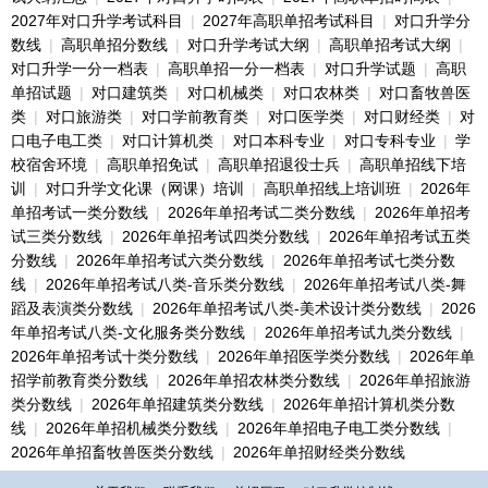
2027年对口升学考试科目
|
2027年高职单招考试科目
|
对口升学分
数线
|
高职单招分数线
|
对口升学考试大纲
|
高职单招考试大纲
|
对口升学一分一档表
|
高职单招一分一档表
|
对口升学试题
|
高职
单招试题
|
对口建筑类
|
对口机械类
|
对口农林类
|
对口畜牧兽医
类
|
对口旅游类
|
对口学前教育类
|
对口医学类
|
对口财经类
|
对
口电子电工类
|
对口计算机类
|
对口本科专业
|
对口专科专业
|
学
校宿舍环境
|
高职单招免试
|
高职单招退役士兵
|
高职单招线下培
训
|
对口升学文化课（网课）培训
|
高职单招线上培训班
|
2026年
单招考试一类分数线
|
2026年单招考试二类分数线
|
2026年单招考
试三类分数线
|
2026年单招考试四类分数线
|
2026年单招考试五类
分数线
|
2026年单招考试六类分数线
|
2026年单招考试七类分数
线
|
2026年单招考试八类-音乐类分数线
|
2026年单招考试八类-舞
蹈及表演类分数线
|
2026年单招考试八类-美术设计类分数线
|
2026
年单招考试八类-文化服务类分数线
|
2026年单招考试九类分数线
|
2026年单招考试十类分数线
|
2026年单招医学类分数线
|
2026年单
招学前教育类分数线
|
2026年单招农林类分数线
|
2026年单招旅游
类分数线
|
2026年单招建筑类分数线
|
2026年单招计算机类分数
线
|
2026年单招机械类分数线
|
2026年单招电子电工类分数线
|
2026年单招畜牧兽医类分数线
|
2026年单招财经类分数线