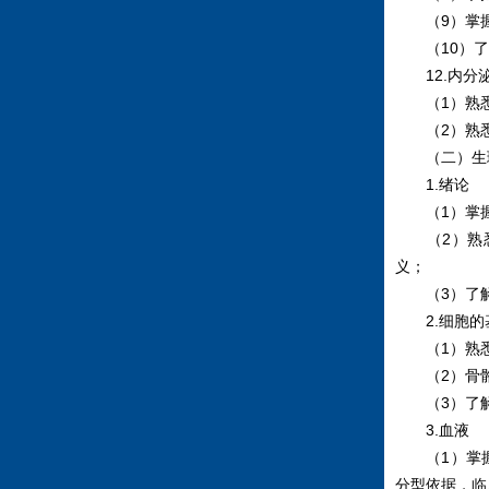
（9）掌握
（10）了
12.内分
（1）熟悉
（2）熟悉
（二）生
1.绪论
（1）掌握
（2）熟悉
义；
（3）了解
2.细胞的
（1）熟悉
（2）骨骼
（3）了解
3.血液
（1）掌握
分型依据，临