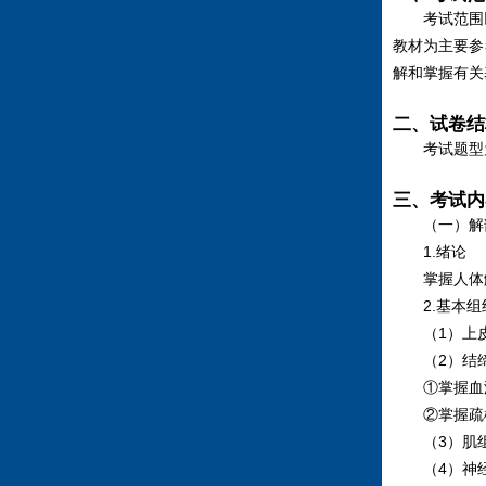
考试范围以
教材为主要参
解和掌握有关
二、试卷结
考试题型为
三、考试内
（一）解
1.绪论
掌握人体解
2.基本组
（1）上皮
（2）结缔
①掌握血液
②掌握疏松
（3）肌组
（4）神经