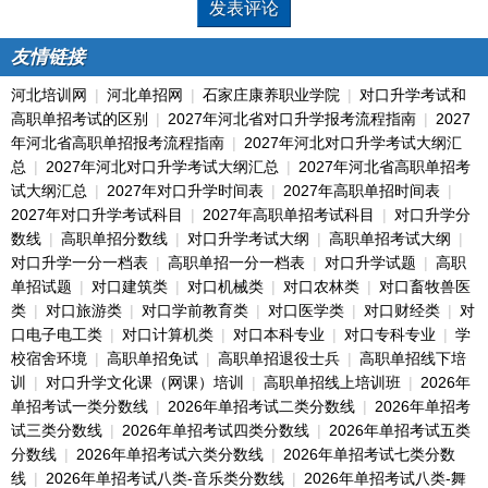
友情链接
河北培训网
|
河北单招网
|
石家庄康养职业学院
|
对口升学考试和
高职单招考试的区别
|
2027年河北省对口升学报考流程指南
|
2027
年河北省高职单招报考流程指南
|
2027年河北对口升学考试大纲汇
总
|
2027年河北对口升学考试大纲汇总
|
2027年河北省高职单招考
试大纲汇总
|
2027年对口升学时间表
|
2027年高职单招时间表
|
2027年对口升学考试科目
|
2027年高职单招考试科目
|
对口升学分
数线
|
高职单招分数线
|
对口升学考试大纲
|
高职单招考试大纲
|
对口升学一分一档表
|
高职单招一分一档表
|
对口升学试题
|
高职
单招试题
|
对口建筑类
|
对口机械类
|
对口农林类
|
对口畜牧兽医
类
|
对口旅游类
|
对口学前教育类
|
对口医学类
|
对口财经类
|
对
口电子电工类
|
对口计算机类
|
对口本科专业
|
对口专科专业
|
学
校宿舍环境
|
高职单招免试
|
高职单招退役士兵
|
高职单招线下培
训
|
对口升学文化课（网课）培训
|
高职单招线上培训班
|
2026年
单招考试一类分数线
|
2026年单招考试二类分数线
|
2026年单招考
试三类分数线
|
2026年单招考试四类分数线
|
2026年单招考试五类
分数线
|
2026年单招考试六类分数线
|
2026年单招考试七类分数
线
|
2026年单招考试八类-音乐类分数线
|
2026年单招考试八类-舞