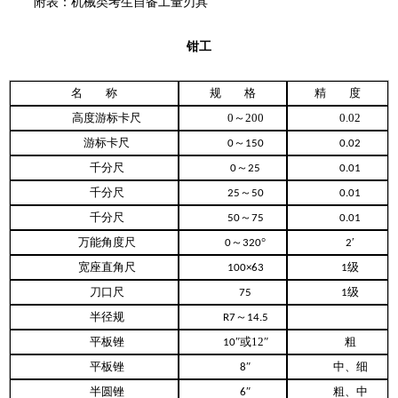
附表：机械类考生自备工量刃具
钳
工
名 称
规 格
精 度
高度游标卡尺
0
～
200
0.02
游标卡尺
～
0
150
0.02
千分尺
～
0
25
0.01
千分尺
～
25
50
0.01
千分尺
～
50
75
0.01
万能角度尺
～
°
′
0
320
2
宽座直角尺
级
100×63
1
刀口尺
级
75
1
半径规
～
R7
14.5
平板锉
″或
12
″
粗
10
平板锉
″
中、细
8
半圆锉
″
粗、中
6