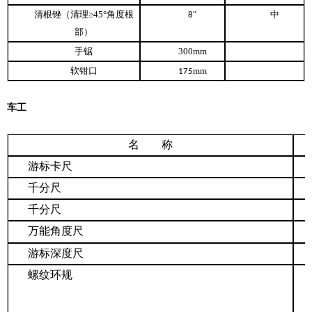
清根锉（清理≥
45
°角度根
″
中
8
部）
手锯
300mm
软钳口
mm
175
车工
名 称
游标卡尺
千分尺
千分尺
万能角度尺
游标深度尺
螺纹环规