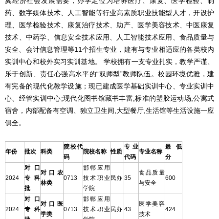
冀经济社会发展需要，办学定位为培养医疗、康复、医学检验、制
药、数字媒体技术、人工智能等行业高素质职业技能型人才，开设护
理、医学检验技术、康复治疗技术、助产、医学美容技术、中医康复
技术、中药学、信息安全技术应用、人工智能技术应用、食品质量与
安全、会计信息管理等11个招生专业，建有与专业相适应的各类校内
实训中心和校外实习实训基地。 学校拥有一支专业扎实，教学严谨、
乐于创新、责任心强高水平的“双师型”教师队伍。校园环境优雅，建
有完备的现代化教学设施；现已建成医学基础实训中心、专业实训中
心、经管实训中心;现代化图书馆藏书丰富,标准的塑胶运动场,公寓式
宿舍，内部配备有空调、独立卫生间,大型餐厅,生活馆等生活设施一应
俱全。
院校代
专业
最低
年份
批次
科类
院校名称
性质
专业名称
码
代码
分
对口
邯郸应用
对口农
食品质量
2024
专科
0713
技术职业
民办
35
600
林类
与安全
批
学院
对口
邯郸应用
对口医
医学美容
2024
专科
0713
技术职业
民办
43
424
学类
技术