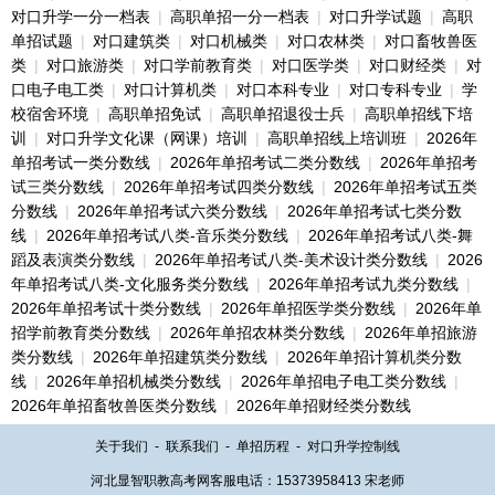
对口升学一分一档表
|
高职单招一分一档表
|
对口升学试题
|
高职
单招试题
|
对口建筑类
|
对口机械类
|
对口农林类
|
对口畜牧兽医
类
|
对口旅游类
|
对口学前教育类
|
对口医学类
|
对口财经类
|
对
口电子电工类
|
对口计算机类
|
对口本科专业
|
对口专科专业
|
学
校宿舍环境
|
高职单招免试
|
高职单招退役士兵
|
高职单招线下培
训
|
对口升学文化课（网课）培训
|
高职单招线上培训班
|
2026年
单招考试一类分数线
|
2026年单招考试二类分数线
|
2026年单招考
试三类分数线
|
2026年单招考试四类分数线
|
2026年单招考试五类
分数线
|
2026年单招考试六类分数线
|
2026年单招考试七类分数
线
|
2026年单招考试八类-音乐类分数线
|
2026年单招考试八类-舞
蹈及表演类分数线
|
2026年单招考试八类-美术设计类分数线
|
2026
年单招考试八类-文化服务类分数线
|
2026年单招考试九类分数线
|
2026年单招考试十类分数线
|
2026年单招医学类分数线
|
2026年单
招学前教育类分数线
|
2026年单招农林类分数线
|
2026年单招旅游
类分数线
|
2026年单招建筑类分数线
|
2026年单招计算机类分数
线
|
2026年单招机械类分数线
|
2026年单招电子电工类分数线
|
2026年单招畜牧兽医类分数线
|
2026年单招财经类分数线
关于我们
-
联系我们
-
单招历程
-
对口升学控制线
河北显智职教高考网客服电话：15373958413 宋老师