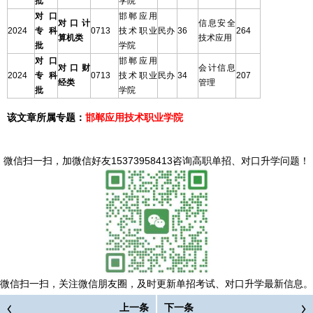
批
学院
对口
邯郸应用
对口计
信息安全
2024
专科
0713
技术职业
民办
36
264
算机类
技术应用
批
学院
对口
邯郸应用
对口财
会计信息
2024
专科
0713
技术职业
民办
34
207
经类
管理
批
学院
该文章所属专题：
邯郸应用技术职业学院
微信扫一扫，
加微信好友15373958413咨询高职单招、对口升学问题
！
微信扫一扫，
关注微信朋友圈，及时更新单招考试、对口升学最新信息。
上一条
下一条