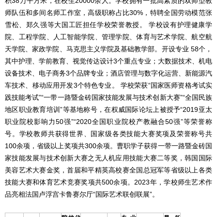
积38万平方米，在校生20000余人。学校拥有一批高素质的双师型教
师队伍和多间名师工作室，高级职称占比30%，特聘全国劳动模范张
雪松、郑久强等大国工匠担任学校荣誉教授。 学校设有护理健康学
院、工程学院、人工智能学院、管理学院、体育与艺术学院、航空航
天学院、家政学院、马克思主义学院及基础教学部。开设专业 58个，
其中护理、学前教育、视觉传达设计3个重点专业；大数据技术、机电
设备技术、电子商务3个品牌专业；酒店管理与数字化运营、新能源汽
车技术、移动应用开发3个特色专业。 学校荣获“国家医师资格考试实
践技能考试”“一带一路暨金砖国家技能发展与技术创新大赛”“全国民族
地区职业教育培训”等基地称号，在权威国际论坛上被授予“2019亚太
职业院校影响力50强”“2020全国职业院校产教融合50强”等荣誉称
号。学校教师共获得世界、国家级各类技能大赛奖项及荣誉称号共
100余项，省级以上奖项共300余项。曹职学子获得一带一路暨金砖国
家技能发展与技术创新大赛之无人机应用技能大赛二等奖，韩国国际
美容艺术大赛金奖，首届和平精英高校赛全国总冠军等省级以上各类
技能大赛和体育艺术竞赛奖项共500余项。2023年，学校师生艺术作
品亮相法国卢浮宫卡鲁赛尔厅“国际艺术联创联展”。