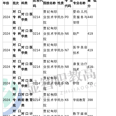
院校代
专业
最低
年份
批次
科类
院校名称
性质
专业名称
码
代码
分
对口
曹妃甸职
婴幼儿托
对口医
2024
专科
0214
业技术学
民办
P0
育服务与
440
学类
批
院
管理
对口
曹妃甸职
对口医
2024
专科
0214
业技术学
民办
N6
助产
419
学类
批
院
对口
曹妃甸职
对口医
医学美容
2024
专科
0214
业技术学
民办
N7
419
学类
技术
批
院
对口
曹妃甸职
对口医
康复治疗
2024
专科
0214
业技术学
民办
N8
416
学类
技术
批
院
对口
曹妃甸职
对口医
2024
专科
0214
业技术学
民办
N5
护理
415
学类
批
院
对口
对口学
曹妃甸职
2024
专科
前教育
0214
业技术学
民办
K6
学前教育
398
批
类
院
对口
曹妃甸职
对口计
数字媒体