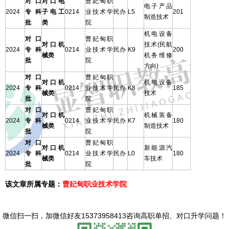
对口
对口电
曹妃甸职
电子产品
2024
专科
子电工
0214
业技术学
民办
L5
201
制造技术
批
类
院
机电设备
对口
曹妃甸职
对口机
技术(民航
2024
专科
0214
业技术学
民办
K9
200
械类
机务维修
批
院
方向)
对口
曹妃甸职
对口机
机电设备
2024
专科
0214
业技术学
民办
K8
185
械类
技术
批
院
对口
曹妃甸职
对口机
机械装备
2024
专科
0214
业技术学
民办
K7
180
械类
制造技术
批
院
对口
曹妃甸职
对口机
新能源汽
2024
专科
0214
业技术学
民办
L0
180
械类
车技术
批
院
该文章所属专题：
曹妃甸职业技术学院
微信扫一扫，
加微信好友15373958413咨询高职单招、对口升学问题
！