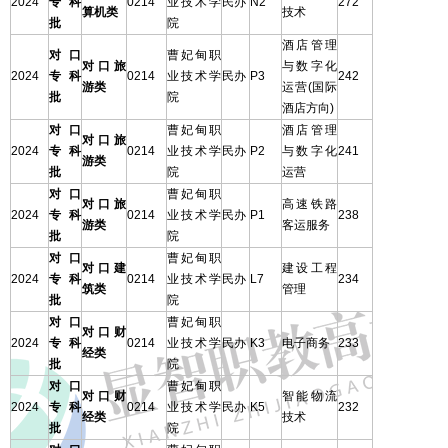
2024
专科
0214
业技术学
民办
N2
272
算机类
技术
批
院
酒店管理
对口
曹妃甸职
对口旅
与数字化
2024
专科
0214
业技术学
民办
P3
242
游类
运营(国际
批
院
酒店方向)
对口
曹妃甸职
酒店管理
对口旅
2024
专科
0214
业技术学
民办
P2
与数字化
241
游类
批
院
运营
对口
曹妃甸职
对口旅
高速铁路
2024
专科
0214
业技术学
民办
P1
238
游类
客运服务
批
院
对口
曹妃甸职
对口建
建设工程
2024
专科
0214
业技术学
民办
L7
234
筑类
管理
批
院
对口
曹妃甸职
对口财
2024
专科
0214
业技术学
民办
K3
电子商务
233
经类
批
院
对口
曹妃甸职
对口财
智能物流
2024
专科
0214
业技术学
民办
K5
232
经类
技术
批
院