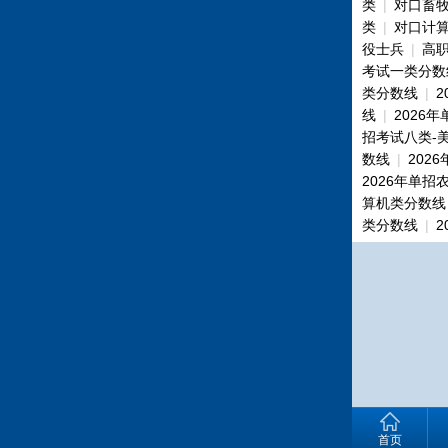
类
|
对口畜
类
|
对口计
役士兵
|
高
考试一类分数
类分数线
|
线
|
2026
招考试八类-
数线
|
202
2026年单招
算机类分数线
类分数线
|
首页