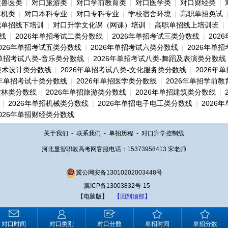
牧兽医类
|
对口旅游类
|
对口学前教育类
|
对口医学类
|
对口财经类
|
算机类
|
对口本科专业
|
对口专科专业
|
学校宿舍环境
|
高职单招免试
职单招线下培训
|
对口升学文化课（网课）培训
|
高职单招线上培训班
|
线
|
2026年单招考试二类分数线
|
2026年单招考试三类分数线
|
202
2026年单招考试五类分数线
|
2026年单招考试六类分数线
|
2026年单
年单招考试八类-音乐类分数线
|
2026年单招考试八类-舞蹈及表演类分数线
美术设计类分数线
|
2026年单招考试八类-文化服务类分数线
|
2026年
6年单招考试十类分数线
|
2026年单招医学类分数线
|
2026年单招学前
农林类分数线
|
2026年单招旅游类分数线
|
2026年单招建筑类分数线
|
|
2026年单招机械类分数线
|
2026年单招电子电工类分数线
|
2026
2026年单招财经类分数线
关于我们
-
联系我们
-
单招历程
-
对口升学控制线
河北显智职教高考网客服电话：15373958413 宋老师
冀公网安备13010202003448号
冀ICP备13003832号-15
【电脑版】
【回到顶部】
对口时间
对口类别
对口分数
单招时间
单招分数