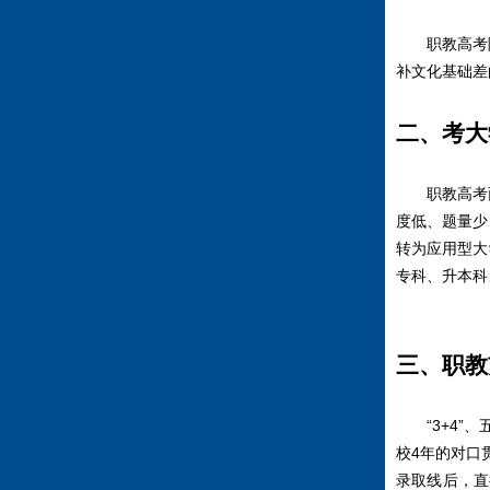
职教高考除
补文化基础差
二、考大
职教高考面
度低、题量少
转为应用型大
专科、升本科
三、职教
“3+4”、
校4年的对口
录取线后，直