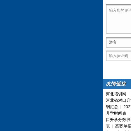
友情链接
河北培训网
河北省对口升
纲汇总
|
20
升学时间表
口升学分数线
表
|
高职单