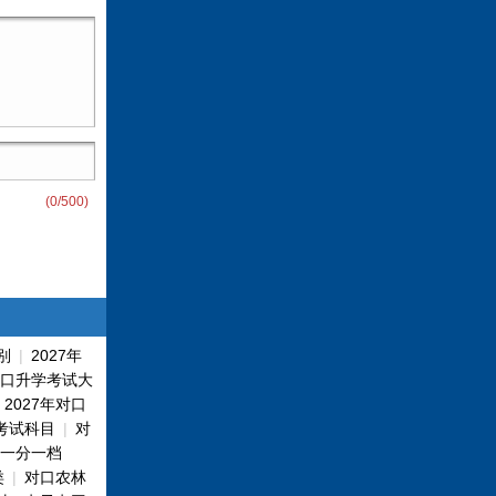
(
0
/500)
别
|
2027年
对口升学考试大
|
2027年对口
招考试科目
|
对
一分一档
类
|
对口农林