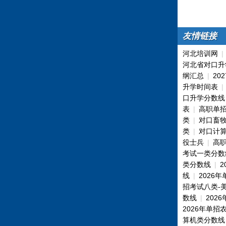
友情链接
河北培训网
河北省对口升
纲汇总
|
20
升学时间表
口升学分数线
表
|
高职单
类
|
对口畜
类
|
对口计
役士兵
|
高
考试一类分数
类分数线
|
线
|
2026
招考试八类-
数线
|
202
2026年单招
算机类分数线