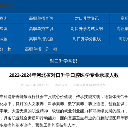
查询
高职单招查询
对口升学资讯
高
常识
高职单招常识
对口升学考试大纲
高职
试题
高职单招试题
对口升学分数线
高职
分一档
高职单招一分一档
对口升学常识
2022-2024年河北省对口升学口腔医学专业录取人数
2025-06-30 09:12:55 作者:宋涛 来源:河北显智职教高考网
科是培养能够践行社会主义核心价值观，传承技能文明，德智体美劳全
化水平，良好的人文素养、科学素养、数字素养、职业道德、创新意识
奉献、大爱无疆的职业精神，较强的就业创业能力和可持续发展的能力
，具备职业综合素质和行动能力，面向基层卫生行业的口腔助理医师等
多发病的基本诊疗、预防工作的高技能人才。