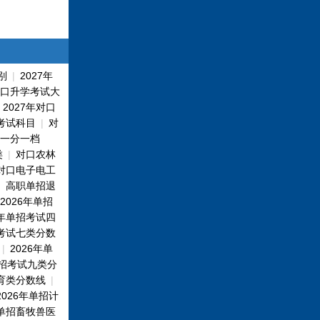
别
|
2027年
对口升学考试大
|
2027年对口
招考试科目
|
对
一分一档
类
|
对口农林
对口电子电工
|
高职单招退
2026年单招
6年单招考试四
招考试七类分数
|
2026年单
单招考试九类分
教育类分数线
|
2026年单招计
年单招畜牧兽医