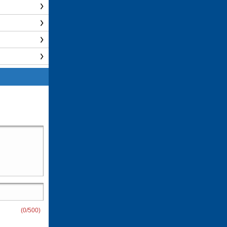
(
0
/500)