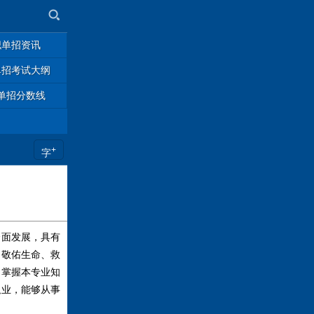
职单招资讯
单招考试大纲
单招分数线
+
字
面发展，具有
，敬佑生命、救
，掌握本专业知
职业，能够从事